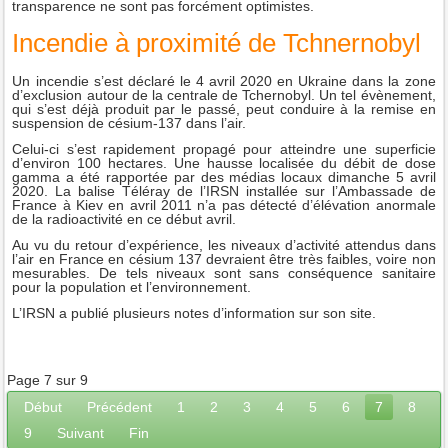
transparence ne sont pas forcément optimistes.
Incendie à proximité de Tchnernobyl
Un incendie s’est déclaré le 4 avril 2020 en Ukraine dans la zone
d’exclusion autour de la centrale de Tchernobyl. Un tel évènement,
qui s’est déjà produit par le passé, peut conduire à la remise en
suspension de césium-137 dans l’air.
Celui-ci s’est rapidement propagé pour atteindre une superficie
d’environ 100 hectares. Une hausse localisée du débit de dose
gamma a été rapportée par des médias locaux dimanche 5 avril
2020. La balise Téléray de l’IRSN installée sur l’Ambassade de
France à Kiev en avril 2011 n’a pas détecté d’élévation anormale
de la radioactivité en ce début avril.
Au vu du retour d’expérience, les niveaux d’activité attendus dans
l’air en France en césium 137 devraient être très faibles, voire non
mesurables. De tels niveaux sont sans conséquence sanitaire
pour la population et l’environnement.
L’IRSN a publié plusieurs notes d’information sur son site.
Page 7 sur 9
Début
Précédent
1
2
3
4
5
6
7
8
9
Suivant
Fin