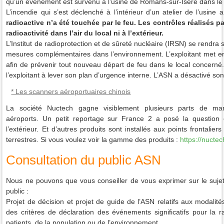
qu’un événement est survenu à l’usine de Romans-sur-Isère dans le
L’incendie qui s’est déclenché à l’intérieur d’un atelier de l’usine 
radioactive n’a été touchée par le feu. Les contrôles réalisés pa
radioactivité dans l’air du local ni à l’extérieur.
L’Institut de radioprotection et de sûreté nucléaire (IRSN) se rendra
mesures complémentaires dans l’environnement. L’exploitant met en 
afin de prévenir tout nouveau départ de feu dans le local concerné
l’exploitant à lever son plan d’urgence interne. L’ASN a désactivé s
* Les scanners aéroportuaires chinois
La société Nuctech gagne visiblement plusieurs parts de ma
aéroports.
Un petit reportage sur France 2 a posé la question
l’extérieur.
Et d’autres produits sont installés aux points frontaliers
terrestres.
Si vous voulez voir la gamme des produits :
https://nucte
Consultation du public ASN
Nous ne pouvons que vous conseiller de vous exprimer sur le sujet 
public :
Projet de décision et projet de guide de l’ASN relatifs aux modalités
des critères de déclaration des événements significatifs pour la ra
patients, de la population ou de l’environnement