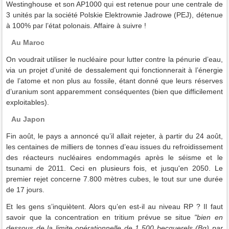
Westinghouse et son AP1000 qui est retenue pour une centrale de
3 unités par la société Polskie Elektrownie Jadrowe (PEJ), détenue
à 100% par l’état polonais. Affaire à suivre !
Au Maroc
On voudrait utiliser le nucléaire pour lutter contre la pénurie d’eau,
via un projet d’unité de dessalement qui fonctionnerait à l’énergie
de l’atome et non plus au fossile, étant donné que leurs réserves
d’uranium sont apparemment conséquentes (bien que difficilement
exploitables).
Au Japon
Fin août, le pays a annoncé qu’il allait rejeter, à partir du 24 août,
les centaines de milliers de tonnes d’eau issues du refroidissement
des réacteurs nucléaires endommagés après le séisme et le
tsunami de 2011. Ceci en plusieurs fois, et jusqu'en 2050. Le
premier rejet concerne 7.800 mètres cubes, le tout sur une durée
de 17 jours.
Et les gens s’inquiètent. Alors qu’en est-il au niveau RP ? Il faut
savoir que la concentration en tritium prévue se situe
"bien en
dessous de la limite opérationnelle de 1 500 becquerels (Bq) par