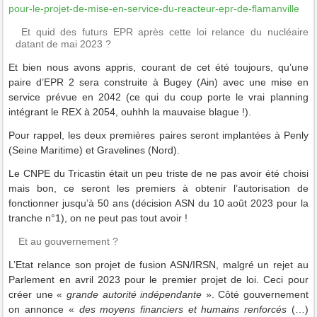
pour-le-projet-de-mise-en-service-du-reacteur-epr-de-flamanville
Et quid des futurs EPR après cette loi relance du nucléaire
datant de mai 2023 ?
Et bien nous avons appris, courant de cet été toujours, qu’une
paire d’EPR 2 sera construite à Bugey (Ain) avec une mise en
service prévue en 2042 (ce qui du coup porte le vrai planning
intégrant le REX à 2054, ouhhh la mauvaise blague !).
Pour rappel, les deux premières paires seront implantées à Penly
(Seine Maritime) et Gravelines (Nord).
Le CNPE du Tricastin était un peu triste de ne pas avoir été choisi
mais bon, ce seront les premiers à obtenir l’autorisation de
fonctionner jusqu’à 50 ans (décision ASN du 10 août 2023 pour la
tranche n°1), on ne peut pas tout avoir !
Et au gouvernement ?
L’Etat relance son projet de fusion ASN/IRSN, malgré un rejet au
Parlement en avril 2023 pour le premier projet de loi. Ceci pour
créer une «
grande autorité indépendante
». Côté gouvernement
on annonce «
des
moyens financiers et humains renforcés
(…)