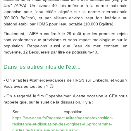
litre" (AIEA).
Un niveau 40 fois inférieur à la norme nationale
japonaise pour l'eau tritiée alignée sur la norme internationale
(60.000 Bq/litre), et par ailleurs environ sept fois inférieur au
plafond établi par l'OMS pour l'eau potable (10.000 Bq/litre).
Finalement, l’AIEA a confirmé le 29 août que les premiers rejets
sont conformes aux prévisions et sans impact radiologique sur la
population. Rappelons aussi que l'eau
de mer contient, en
moyenne, 12 Becquerels par litre de potassium-40...
Dans les autres infos de l'été...
- On a fait les #cahierdevacances de l’IRSN sur LinkedIn, et vous ?
Vous avez eu tout bon ? 😉
- On a regardé le film Oppenheimer. A cette occasion le CEA nous
rappelle que, sur le sujet de la dissuasion, il y a :
Son exposition :
https://www.cea.fr/Pages/actualites/agenda/exposition-
resistance-et-dissuasion-des-origines-du-programme-
nucleaire-francais-a-nos-jours.aspx