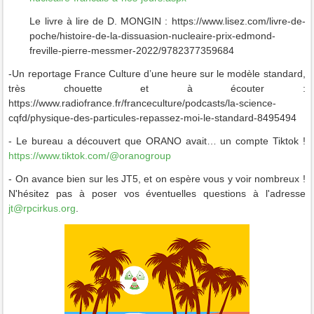
Le livre à lire de D. MONGIN : https://www.lisez.com/livre-de-
poche/histoire-de-la-dissuasion-nucleaire-prix-edmond-
freville-pierre-messmer-2022/9782377359684
-Un reportage France Culture d’une heure sur le modèle standard,
très chouette et à écouter :
https://www.radiofrance.fr/franceculture/podcasts/la-science-
cqfd/physique-des-particules-repassez-moi-le-standard-8495494
- Le bureau a découvert que ORANO avait… un compte Tiktok !
https://www.tiktok.com/@oranogroup
- On avance bien sur les JT5, et on espère vous y voir nombreux !
N'hésitez pas à poser vos éventuelles questions à l'adresse
jt@rpcirkus.org
.