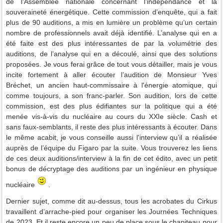
de l’Assemblée nationale concernant l’indépendance et la
souveraineté énergétique. Cette commission d’enquête, qui a fait
plus de 90 auditions, a mis en lumière un problème qu’un certain
nombre de professionnels avait déjà identifié. L’analyse qui en a
été faite est des plus intéressantes de par la volumétrie des
auditions, de l’analyse qui en a découlé, ainsi que des solutions
proposées. Je vous ferai grâce de tout vous détailler, mais je vous
incite fortement à aller écouter l’audition de Monsieur Yves
Bréchet, un ancien haut-commissaire à l'énergie atomique, qui
comme toujours, a son franc-parler. Son audition, lors de cette
commission, est des plus édifiantes sur la politique qui a été
menée vis-à-vis du nucléaire au cours du XXIe siècle. Cash et
sans faux-semblants, il reste des plus intéressants à écouter. Dans
le même acabit, je vous conseille aussi l'interview qu’il a réalisée
auprès de l’équipe du Figaro par la suite. Vous trouverez les liens
de ces deux auditions/interview à la fin de cet édito, avec un petit
bonus de décryptage des auditions par un ingénieur en physique
nucléaire
.
Dernier sujet, comme dit au-dessus, tous les acrobates du Cirkus
travaillent d’arrache-pied pour organiser les Journées Techniques
de 2023. Et il reste encore un peu de place sous le chapiteau pour