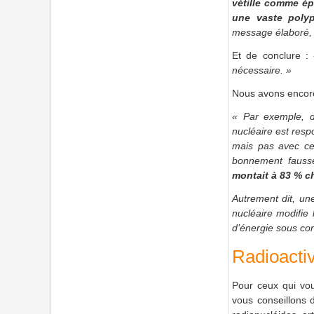
vétille comme é
une vaste polyp
message élaboré, c
Et de conclure :
nécessaire. »
Nous avons encore
« Par exemple, d
nucléaire est resp
mais pas avec cet
bonnement fauss
montait à 83 % c
Autrement dit, un
nucléaire modifie 
d’énergie sous co
Radioactiv
Pour ceux qui voud
vous conseillons d