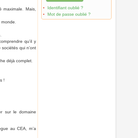
Identifiant oublié ?
té maximale. Mais,
Mot de passe oublié ?
le monde.
.
comprendre qu’il y
 sociétés qui n’ont
iche déjà complet.
as !
er sur le domaine
llègue au CEA, m’a