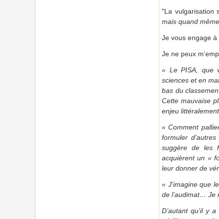
"La vulgarisation 
mais quand même
Je vous engage à
Je ne peux m’empêc
« Le PISA, que v
sciences et en ma
bas du classement
Cette mauvaise pl
enjeu littéralement
« Comment pallier
formuler d’autres
suggère de les f
acquièrent un « f
leur donner de vér
« J’imagine que le
de l’audimat… Je n
D’autant qu’il y 