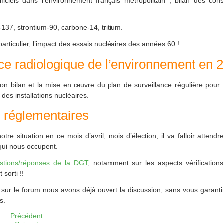
ificiels dans l’environnement français métropolitain ; bilan des con
137, strontium-90, carbone-14, tritium.
particulier, l’impact des essais nucléaires des années 60 !
ce radiologique de l’environnement en 
on bilan et la mise en œuvre du plan de surveillance régulière pour 
es installations nucléaires.
s réglementaires
re situation en ce mois d’avril, mois d’élection, il va falloir attend
 qui nous occupent.
stions/réponses de la DGT
, notamment sur les aspects vérification
 sorti !!
 sur le forum nous avons déjà ouvert la discussion, sans vous garant
s.
Précédent