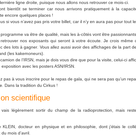
 dernière ligne droite, puisque nous allons nous retrouver ce mois-ci.
vont bientôt se terminer car nous arrivons pratiquement à la capaci
te encore quelques places !
s si vous n’avez pas pris votre billet, car il n’y en aura pas pour tout 
programme va être de qualité, mais les à-côtés vont être passionnants
 retrouver nos exposants qui seront à votre écoute. Je crois même 
c des lots à gagner. Vous allez aussi avoir des affichages de la part de
tand (les kakemoneurs).
 camion de l’IRSN, mais je dois vous dire que pour la visite, celui-ci aff
ne exposition avec les posters ASN/IRSN.
tez pas à vous inscrire pour le repas de gala, qui ne sera pas qu’un rep
te. Dans la tradition du Cirkus !
ion scientifique
e vais légèrement sortir du champ de la radioprotection, mais rest
ne KLEIN, docteur en physique et en philosophie, dont j’étais le co
 du mois d’avril.