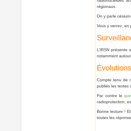
radionucléides art
régionaux.
On y parle césium-
Vous y verrez, en 
Surveillan
L’IRSN présente s
notamment autour d
Évolution
Compte tenu de not
publiés les textes
Par contre le
que
radioprotection, est
Bonne lecture ! Et
toutes les réponse