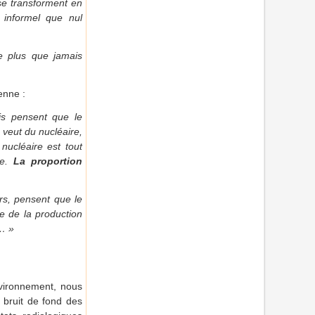
se transforment en
 informel que nul
re plus que jamais
enne :
is pensent que le
 veut du nucléaire,
nucléaire est tout
ée.
La proportion
rs, pensent que le
le de la production
e… »
environnement, nous
 bruit de fond des