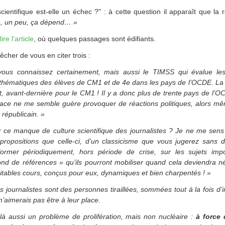
scientifique est-elle un échec ?" : à cette question il apparaît que la
, un peu, ça dépend… »
lire l’article
, où quelques passages sont édifiants.
her de vous en citer trois :
ous connaissez certainement, mais aussi le TIMSS qui évalue l
thématiques des élèves de CM1 et de 4e dans les pays de l’OCDE. La 
, avant-dernière pour le CM1 ! Il y a donc plus de trente pays de l
ace ne me semble guère provoquer de réactions politiques, alors même
 républicain. »
 ce manque de culture scientifique des journalistes ? Je ne me sen
 propositions que celle-ci, d’un classicisme que vous jugerez sans d
ormer périodiquement, hors période de crise, sur les sujets import
ond de références » qu’ils pourront mobiliser quand cela deviendra né
itables cours, conçus pour eux, dynamiques et bien charpentés ! »
s journalistes sont des personnes tiraillées, sommées tout à la fois d’i
’aimerais pas être à leur place.
a là aussi un problème de prolifération, mais non nucléaire :
à force