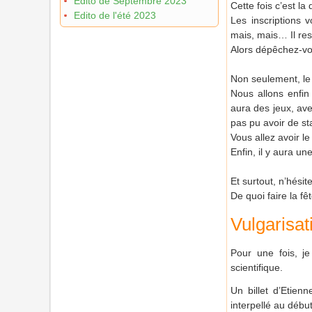
Edito de Septembre 2023
Cette fois c’est la
Edito de l'été 2023
Les inscriptions 
mais, mais… Il res
Alors dépêchez-vou
Non seulement, le 
Nous allons enfin
aura des jeux, ave
pas pu avoir de s
Vous allez avoir le
Enfin, il y aura u
Et surtout, n’hési
De quoi faire la fê
Vulgarisat
Pour une fois, j
scientifique.
Un billet d’Etien
interpellé au début