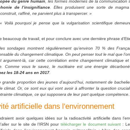
popée du genre humain
, les formes modernes de la communication 
honie de l’insignifiance
. Elles produisent une sorte de magma
onstruit, raffiné, ne parvient plus à transpercer. »
« Voilà pourquoi je pense que la vulgarisation scientifique demeu
 beaucoup de travail, et pour conclure avec une dernière phrase d’Eti
es sondages montrent régulièrement qu’environ 70 % des França
onsable du changement climatique. On peut penser tout le mal que l’on
 argument-là, car cette corrélation entre changement climatique et 
e. Comme vous le savez, le nucléaire est une énergie décarbon
hez les 18-24 ans en 2017
.
e grande proportion des jeunes d’aujourd’hui, notamment de bachelie
le climat. Or, ce sont eux qui vont avoir à affronter la question crucia
ntrainte climatique, ce qui supposera de leur part quelque compétenc
ité artificielle dans l'environnement
raient avoir quelques idées sur la radioactivité artificielle dans l’
’aller sur le site de l’IRSN pour
télécharger le document suivant
: Le