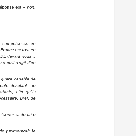
 réponse est
« non,
es compétences en
France est tout en
’OCDE devant nous…
 qu’il s’agit d’un
s guère capable de
oute désolant : je
ants, afin qu’ils
cessaire. Bref, de
nformer et de faire
 de promouvoir la