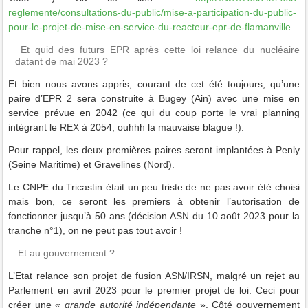
reglemente/consultations-du-public/mise-a-participation-du-public-
pour-le-projet-de-mise-en-service-du-reacteur-epr-de-flamanville
Et quid des futurs EPR après cette loi relance du nucléaire
datant de mai 2023 ?
Et bien nous avons appris, courant de cet été toujours, qu’une
paire d’EPR 2 sera construite à Bugey (Ain) avec une mise en
service prévue en 2042 (ce qui du coup porte le vrai planning
intégrant le REX à 2054, ouhhh la mauvaise blague !).
Pour rappel, les deux premières paires seront implantées à Penly
(Seine Maritime) et Gravelines (Nord).
Le CNPE du Tricastin était un peu triste de ne pas avoir été choisi
mais bon, ce seront les premiers à obtenir l’autorisation de
fonctionner jusqu’à 50 ans (décision ASN du 10 août 2023 pour la
tranche n°1), on ne peut pas tout avoir !
Et au gouvernement ?
L’Etat relance son projet de fusion ASN/IRSN, malgré un rejet au
Parlement en avril 2023 pour le premier projet de loi. Ceci pour
créer une «
grande autorité indépendante
». Côté gouvernement