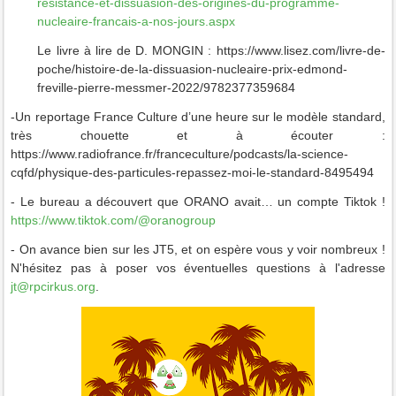
resistance-et-dissuasion-des-origines-du-programme-
nucleaire-francais-a-nos-jours.aspx
Le livre à lire de D. MONGIN : https://www.lisez.com/livre-de-
poche/histoire-de-la-dissuasion-nucleaire-prix-edmond-
freville-pierre-messmer-2022/9782377359684
-Un reportage France Culture d’une heure sur le modèle standard,
très chouette et à écouter :
https://www.radiofrance.fr/franceculture/podcasts/la-science-
cqfd/physique-des-particules-repassez-moi-le-standard-8495494
- Le bureau a découvert que ORANO avait… un compte Tiktok !
https://www.tiktok.com/@oranogroup
- On avance bien sur les JT5, et on espère vous y voir nombreux !
N'hésitez pas à poser vos éventuelles questions à l'adresse
jt@rpcirkus.org
.