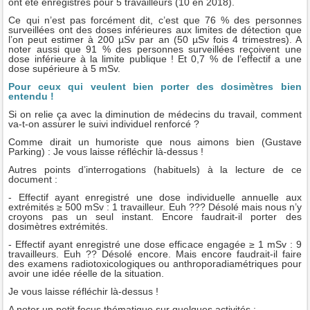
ont été enregistrés pour 5 travailleurs (10 en 2018).
Ce qui n’est pas forcément dit, c’est que 76 % des personnes
surveillées ont des doses inférieures aux limites de détection que
l’on peut estimer à 200 µSv par an (50 µSv fois 4 trimestres). A
noter aussi que 91 % des personnes surveillées reçoivent une
dose inférieure à la limite publique ! Et 0,7 % de l’effectif a une
dose supérieure à 5 mSv.
Pour ceux qui veulent bien porter des dosimètres bien
entendu !
Si on relie ça avec la diminution de médecins du travail, comment
va-t-on assurer le suivi individuel renforcé ?
Comme dirait un humoriste que nous aimons bien (Gustave
Parking) : Je vous laisse réfléchir là-dessus !
Autres points d’interrogations (habituels) à la lecture de ce
document :
- Effectif ayant enregistré une dose individuelle annuelle aux
extrémités ≥ 500 mSv : 1 travailleur. Euh ??? Désolé mais nous n’y
croyons pas un seul instant. Encore faudrait-il porter des
dosimètres extrémités.
- Effectif ayant enregistré une dose efficace engagée ≥ 1 mSv : 9
travailleurs. Euh ?? Désolé encore. Mais encore faudrait-il faire
des examens radiotoxicologiques ou anthroporadiamétriques pour
avoir une idée réelle de la situation.
Je vous laisse réfléchir là-dessus !
A noter un petit focus thématique sur quelques activités :