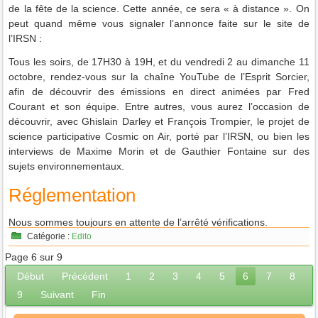
de la fête de la science. Cette année, ce sera « à distance ». On
peut quand même vous signaler l’annonce faite sur le site de
l’IRSN :
Tous les soirs, de 17H30 à 19H, et du vendredi 2 au dimanche 11
octobre, rendez-vous sur la chaîne YouTube de l’Esprit Sorcier,
afin de découvrir des émissions en direct animées par Fred
Courant et son équipe. Entre autres, vous aurez l’occasion de
découvrir, avec Ghislain Darley et François Trompier, le projet de
science participative Cosmic on Air, porté par l’IRSN, ou bien les
interviews de Maxime Morin et de Gauthier Fontaine sur des
sujets environnementaux.
Réglementation
Nous sommes toujours en attente de l’arrêté vérifications.
Catégorie :
Edito
Page 6 sur 9
Début
Précédent
1
2
3
4
5
6
7
8
9
Suivant
Fin