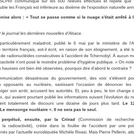
SCPRI communique sur les 500 relevés effectués et répète que «
ubie les Français est inférieure au dixième de l'exposition naturelle ann
onise alors : « Tout se passe comme si le nuage s'était arrêté à la
 le journal les dernières nouvelles d’Alsace.
rticulièrement maladroit, publié le 6 mai par le ministère de l'Ag
 territoire français, est-il écrit, en raison de son éloignement, a été
 de radionucléides consécutives à l'accident de Tchernobyl. À aucun 
activité n'ont posé le moindre problème d'hygiène publique. » On noter
es hausses ont bien été observées, pourquoi dire d'abord le contraire ?
munication désastreuse du gouvernement, des voix s'élèvent po
s opposants au nucléaire, saisissant l'occasion de dénoncer les
xiger son arrêt, accusent les autorités. Et, peu à peu, le ton change
 qui avaient pourtant publié les informations suivant l'évolution du n
ent totalement de discours une dizaine de jours plus tard.
Le 12
« Le mensonge nucléaire ». Il ne sera pas le seul.
perpétué, ensuite, par la Criirad
(Commission de recherche 
 la radioactivité), créée dans la foulée de l'accident par une poi
és par l'actuelle eurodéputée Michèle Rivasi. Mais Pierre Pellerin, a