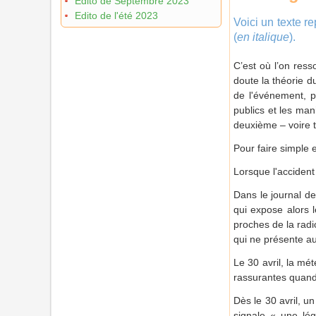
Edito de Septembre 2023
Edito de l'été 2023
Voici un texte re
(
en italique
).
C’est où l’on res
doute la théorie d
de l'événement, 
publics et les man
deuxième – voire t
Pour faire simple 
Lorsque l'accident 
Dans le journal de
qui expose alors 
proches de la radi
qui ne présente au
Le 30 avril, la mé
rassurantes quand
Dès le 30 avril, 
signale « une lég