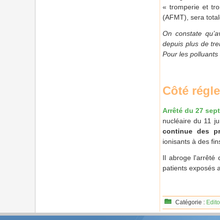
« tromperie et tr
(AFMT), sera total
On constate qu’av
depuis plus de tre
Pour les polluants 
Côté régl
Arrêté du 27 sep
nucléaire du 11 j
continue des pr
ionisants à des fi
Il abroge l'arrêt
patients exposés 
Catégorie :
Edito