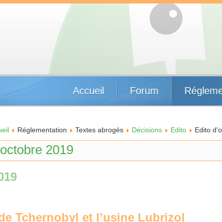
Accueil
Forum
Régleme
eil
Réglementation
Textes abrogés
Décisions
Edito
Edito d'
'octobre 2019
019
e Tchernobyl et l’usine Lubrizol