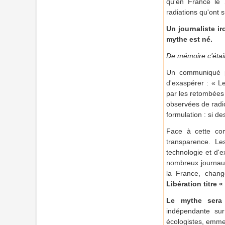
qu'en France le 
radiations qu'ont s
Un journaliste ir
mythe est né.
De mémoire c’était
Un communiqué pa
d'exaspérer : « Le
par les retombées
observées de radio
formulation : si d
Face à cette com
transparence. Le
technologie et d'e
nombreux journaux,
la France, chang
Libération titre 
Le mythe sera 
indépendante sur
écologistes, emmen