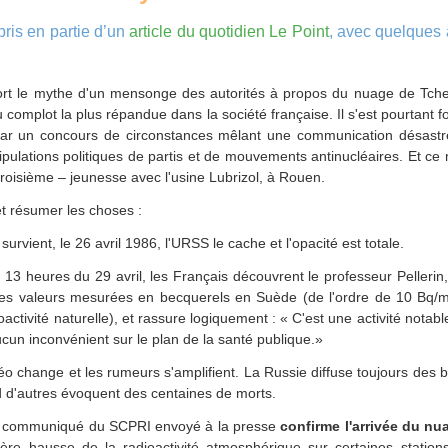
pris en partie d’un
article du quotidien Le Point
, avec quelques 
sort le mythe d'un mensonge des autorités à propos du nuage de Tche
u complot la plus répandue dans la société française. Il s'est pourtant f
par un concours de circonstances mêlant une communication désastr
ipulations politiques de partis et de mouvements antinucléaires. Et ce
roisième – jeunesse avec l'usine Lubrizol, à Rouen.
et résumer les choses :
survient, le 26 avril 1986, l'URSS le cache et l'opacité est totale.
 13 heures du 29 avril, les Français découvrent le professeur Pelleri
les valeurs mesurées en becquerels en Suède (de l'ordre de 10 Bq/m³,
oactivité naturelle), et rassure logiquement : « C'est une activité notab
cun inconvénient sur le plan de la santé publique.»
téo change et les rumeurs s'amplifient. La Russie diffuse toujours des b
 d'autres évoquent des centaines de morts.
un communiqué du SCPRI envoyé à la presse
confirme l'arrivée du nu
ère hausse de la radioactivité atmosphérique sur certaines statio