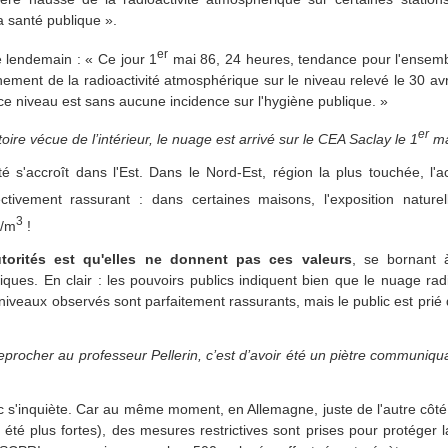
la santé publique ».
er
le lendemain : « Ce jour 1
mai 86, 24 heures, tendance pour l'ensemb
ignement de la radioactivité atmosphérique sur le niveau relevé le 30 avr
 ce niveau est sans aucune incidence sur l'hygiène publique. »
er
toire vécue de l’intérieur, le nuage est arrivé sur le CEA Saclay le 1
ma
ité s'accroît dans l'Est. Dans le Nord-Est, région la plus touchée, l'ac
ectivement rassurant : dans certaines maisons, l'exposition natur
3
q/m
!
torités est qu'elles ne donnent pas ces valeurs
, se bornant 
iques. En clair : les pouvoirs publics indiquent bien que le nuage radi
niveaux observés sont parfaitement rassurants, mais le public est prié
eprocher au professeur Pellerin, c’est d’avoir été un piètre communiqua
blic s'inquiète. Car au même moment, en Allemagne, juste de l'autre côté 
été plus fortes), des mesures restrictives sont prises pour protéger l