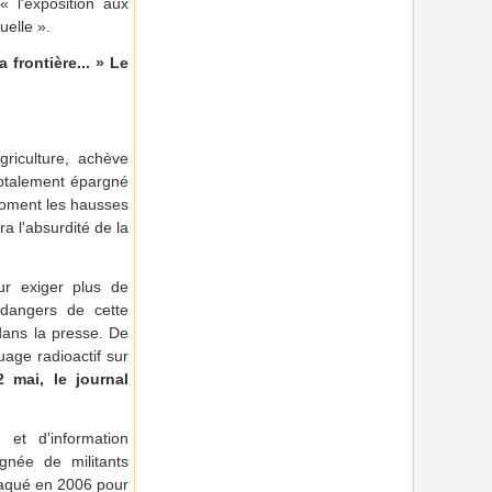
 l'exposition aux
uelle ».
 frontière... » Le
riculture, achève
 totalement épargné
moment les hausses
a l'absurdité de la
ur exiger plus de
 dangers de cette
 dans la presse. De
uage radioactif sur
 mai, le journal
et d'information
gnée de militants
ttaqué en 2006 pour