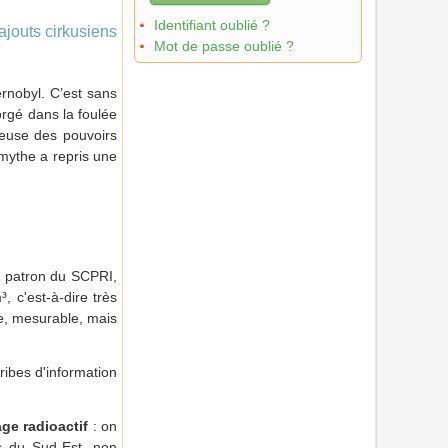
Identifiant oublié ?
ajouts cirkusiens
Mot de passe oublié ?
rnobyl. C’est sans
orgé dans la foulée
euse des pouvoirs
 mythe a repris une
n, patron du SCPRI,
 c'est-à-dire très
le, mesurable, mais
ribes d'information
age radioactif
: on
ns du Sud-Est, non