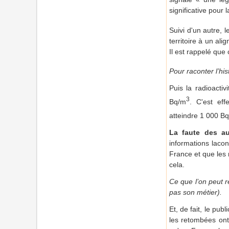
significative pour 
Suivi d'un autre, 
territoire à un al
Il est rappelé que
Pour raconter l’his
Puis la radioactiv
3
Bq/m
. C'est eff
atteindre 1 000 B
La faute des au
informations lacon
France et que les 
cela.
Ce que l’on peut r
pas son métier).
Et, de fait, le pu
les retombées ont 