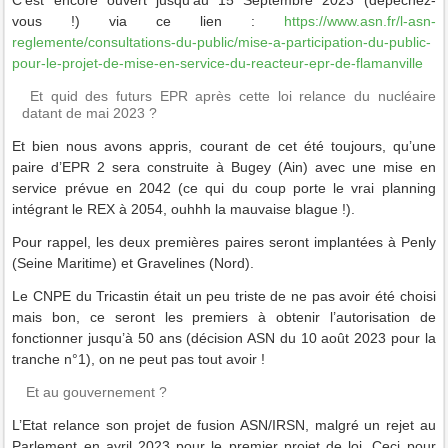
vous !) via ce lien :
https://www.asn.fr/l-asn-
reglemente/consultations-du-public/mise-a-participation-du-public-
pour-le-projet-de-mise-en-service-du-reacteur-epr-de-flamanville
Et quid des futurs EPR après cette loi relance du nucléaire
datant de mai 2023 ?
Et bien nous avons appris, courant de cet été toujours, qu’une
paire d’EPR 2 sera construite à Bugey (Ain) avec une mise en
service prévue en 2042 (ce qui du coup porte le vrai planning
intégrant le REX à 2054, ouhhh la mauvaise blague !).
Pour rappel, les deux premières paires seront implantées à Penly
(Seine Maritime) et Gravelines (Nord).
Le CNPE du Tricastin était un peu triste de ne pas avoir été choisi
mais bon, ce seront les premiers à obtenir l’autorisation de
fonctionner jusqu’à 50 ans (décision ASN du 10 août 2023 pour la
tranche n°1), on ne peut pas tout avoir !
Et au gouvernement ?
L’Etat relance son projet de fusion ASN/IRSN, malgré un rejet au
Parlement en avril 2023 pour le premier projet de loi. Ceci pour