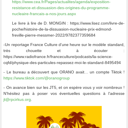
https://www.cea.fr/Pages/actualites/agenda/exposition-
resistance-et-dissuasion-des-origines-du-programme-
nucleaire-francais-a-nos-jours.aspx
Le livre à lire de D. MONGIN : https://www.lisez.com/livre-de-
poche/histoire-de-la-dissuasion-nucleaire-prix-edmond-
freville-pierre-messmer-2022/9782377359684
-Un reportage France Culture d’une heure sur le modèle standard,
très chouette et à écouter :
https://www.radiofrance.fr/franceculture/podcasts/la-science-
cqfd/physique-des-particules-repassez-moi-le-standard-8495494
- Le bureau a découvert que ORANO avait… un compte Tiktok !
https://www.tiktok.com/@oranogroup
- On avance bien sur les JT5, et on espère vous y voir nombreux !
N'hésitez pas à poser vos éventuelles questions à l'adresse
jt@rpcirkus.org
.