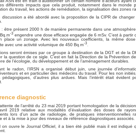
il ASN est en train d’auditionner un certain nombre d’acteurs ayant 
les différents impacts que cela produit, notamment dans le monde p
tion du travail, les actions de remédiation, la signalisation des zones r
 discussion a été abordé avec la proposition de la CIPR de changer l
n.
tion : être présent 2000 h de manière permanente dans une atmosphère
-3
 Bq.m
engendre une dose efficace engagée de 6 mSv. C’est à partir d
 en place un zonage. Avec les nouveaux coefficients, la même dose
-3
inte avec une activité volumique de 450 Bq.m
.
ns seront émises par ce groupe à destination de la DGT et de la D
r la question de ce sigle. C’est en fait la Direction de la Prévention de
ère de l’écologie, du développement et de l’aménagement durables.
nt le radon, l’IRSN a organisé début juin, une journée d’informat
venteurs et en particulier des médecins du travail. Pour les non initiés,
s pédagogiques, d’autres plus ardues. Mais l’intérêt était évident 
t.
rence diagnostic
tente de l’arrêté du 23 mai 2019 portant homologation de la décisi
vril 2019 relative aux modalités d’évaluation des doses de rayon
ients lors d’un acte de radiologie, de pratiques interventionnelles 
 et à la mise à jour des niveaux de référence diagnostiques associés.
on ouvre le Journal Officiel, il a bien été publié mais il est indiqué 
ent.