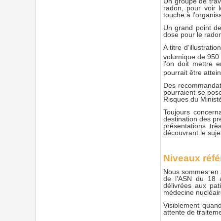
Un groupe de trava
radon, pour voir 
touche à l’organisa
Un grand point de
dose pour le rado
A titre d’illustra
volumique de 950
l’on doit mettre
pourrait être atte
Des recommandatio
pourraient se pose
Risques du Minist
Toujours concerna
destination des pré
présentations trè
découvrant le suje
Niveaux réfé
Nous sommes en at
de l’ASN du 18 a
délivrées aux pat
médecine nucléaire
Visiblement quand 
attente de traitem