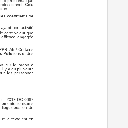
cette problématique
rofessionnel. Cela
adon.
es coefficients de
 ayant une activité
e cette valeur que
 efficace engagée
PPR. Ah ! Certains
s Pollutions et des
ion sur le radon à
 il y a eu plusieurs
pour les personnes
on n° 2019-DC-0667
nements ionisants
radioguidées ou de
que le texte est en