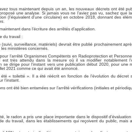
ez tous maintenant depuis un an, les nouveaux décrets ont été pub
proposé une analyse. Si jamais vous ne l’aviez pas vu, sachez que l
tion (l’équivalent d’une circulaire) en octobre 2018, donnant des élém
es.
ntenant dans l’écriture des arrêtés d’application.
 du travail :
 (suivi, surveillance, matériels) devrait être publié prochainement après
 les ministères concernés.
s pour l’arrêté Organismes Compétents en Radioprotection et Person
Il est très attendu dans la mesure où il va modifier notablement l’
n se dirige pour l’instant vers une publication début 2020, pour une 
illet 2021 comme ce qui avait été annoncé.
été « toiletté ». Il a été réécrit en fonction de l’évolution du décr
 l’instant.
ons ont été bien entamées sur l’arrêté vérifications (initiales et périodiq
té, le radon a pris une place importante dans le dispositif d’évaluation
 du travail, dans les établissements qui reçoivent du public, mais a