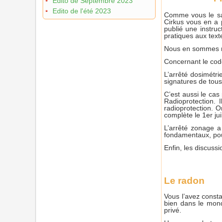
Edito de Septembre 2023
Edito de l'été 2023
Comme vous le sav
Cirkus vous en a 
publié une instruc
pratiques aux text
Nous en sommes mai
Concernant le code
L’arrêté dosimétrie
signatures de tous
C’est aussi le ca
Radioprotection. 
radioprotection. O
complète le 1er ju
L’arrêté zonage a 
fondamentaux, pour
Enfin, les discussi
Le radon
Vous l’avez consta
bien dans le monde
privé.