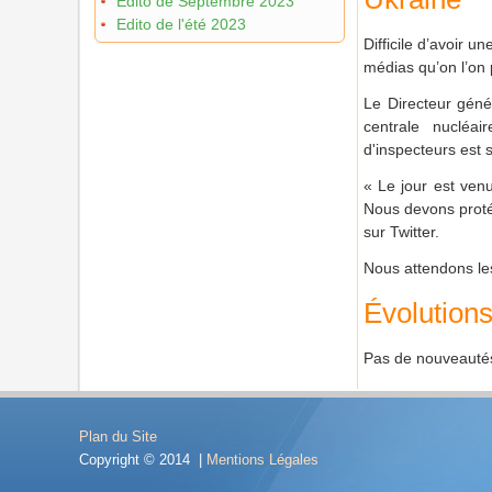
Edito de Septembre 2023
Edito de l'été 2023
Difficile d’avoir u
médias qu’on l’on 
Le Directeur géné
centrale nucléai
d'inspecteurs est 
« Le jour est venu
Nous devons protég
sur Twitter.
Nous attendons les
Évolution
Pas de nouveautés 
Plan du Site
Copyright © 2014 |
Mentions Légales