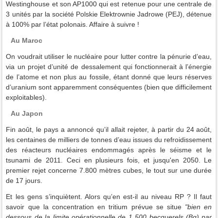
Westinghouse et son AP1000 qui est retenue pour une centrale de
3 unités par la société Polskie Elektrownie Jadrowe (PEJ), détenue
à 100% par l’état polonais. Affaire à suivre !
Au Maroc
On voudrait utiliser le nucléaire pour lutter contre la pénurie d’eau,
via un projet d’unité de dessalement qui fonctionnerait à l’énergie
de l’atome et non plus au fossile, étant donné que leurs réserves
d’uranium sont apparemment conséquentes (bien que difficilement
exploitables).
Au Japon
Fin août, le pays a annoncé qu’il allait rejeter, à partir du 24 août,
les centaines de milliers de tonnes d’eau issues du refroidissement
des réacteurs nucléaires endommagés après le séisme et le
tsunami de 2011. Ceci en plusieurs fois, et jusqu'en 2050. Le
premier rejet concerne 7.800 mètres cubes, le tout sur une durée
de 17 jours.
Et les gens s’inquiètent. Alors qu’en est-il au niveau RP ? Il faut
savoir que la concentration en tritium prévue se situe
"bien en
dessous de la limite opérationnelle de 1 500 becquerels (Bq) par