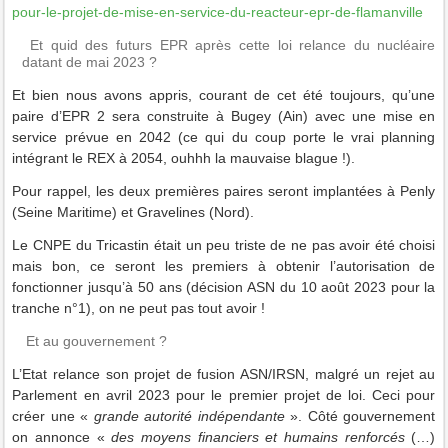
pour-le-projet-de-mise-en-service-du-reacteur-epr-de-flamanville
Et quid des futurs EPR après cette loi relance du nucléaire
datant de mai 2023 ?
Et bien nous avons appris, courant de cet été toujours, qu’une
paire d’EPR 2 sera construite à Bugey (Ain) avec une mise en
service prévue en 2042 (ce qui du coup porte le vrai planning
intégrant le REX à 2054, ouhhh la mauvaise blague !).
Pour rappel, les deux premières paires seront implantées à Penly
(Seine Maritime) et Gravelines (Nord).
Le CNPE du Tricastin était un peu triste de ne pas avoir été choisi
mais bon, ce seront les premiers à obtenir l’autorisation de
fonctionner jusqu’à 50 ans (décision ASN du 10 août 2023 pour la
tranche n°1), on ne peut pas tout avoir !
Et au gouvernement ?
L’Etat relance son projet de fusion ASN/IRSN, malgré un rejet au
Parlement en avril 2023 pour le premier projet de loi. Ceci pour
créer une «
grande autorité indépendante
». Côté gouvernement
on annonce «
des
moyens financiers et humains renforcés
(…)