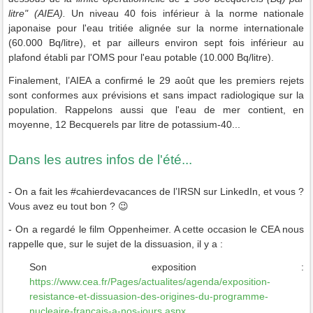
litre" (AIEA).
Un niveau 40 fois inférieur à la norme nationale
japonaise pour l'eau tritiée alignée sur la norme internationale
(60.000 Bq/litre), et par ailleurs environ sept fois inférieur au
plafond établi par l'OMS pour l'eau potable (10.000 Bq/litre).
Finalement, l’AIEA a confirmé le 29 août que les premiers rejets
sont conformes aux prévisions et sans impact radiologique sur la
population. Rappelons aussi que l'eau
de mer contient, en
moyenne, 12 Becquerels par litre de potassium-40...
Dans les autres infos de l'été...
- On a fait les #cahierdevacances de l’IRSN sur LinkedIn, et vous ?
Vous avez eu tout bon ? 😉
- On a regardé le film Oppenheimer. A cette occasion le CEA nous
rappelle que, sur le sujet de la dissuasion, il y a :
Son exposition :
https://www.cea.fr/Pages/actualites/agenda/exposition-
resistance-et-dissuasion-des-origines-du-programme-
nucleaire-francais-a-nos-jours.aspx