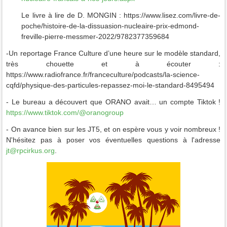
Le livre à lire de D. MONGIN : https://www.lisez.com/livre-de-
poche/histoire-de-la-dissuasion-nucleaire-prix-edmond-
freville-pierre-messmer-2022/9782377359684
-Un reportage France Culture d’une heure sur le modèle standard,
très chouette et à écouter :
https://www.radiofrance.fr/franceculture/podcasts/la-science-
cqfd/physique-des-particules-repassez-moi-le-standard-8495494
- Le bureau a découvert que ORANO avait… un compte Tiktok !
https://www.tiktok.com/@oranogroup
- On avance bien sur les JT5, et on espère vous y voir nombreux !
N'hésitez pas à poser vos éventuelles questions à l'adresse
jt@rpcirkus.org
.