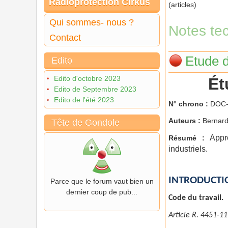
Radioprotection Cirkus
(articles)
Qui sommes- nous ?
Notes tec
Contact
Etude 
Edito
Edito d'octobre 2023
Ét
Edito de Septembre 2023
Edito de l'été 2023
N° chrono :
DOC-
Auteurs :
Bernar
Tête de Gondole
Appr
Résumé :
industriels.
INTRODUCTI
Parce que le forum vaut bien un
dernier coup de pub...
Code du travail.
Article R. 4451-11