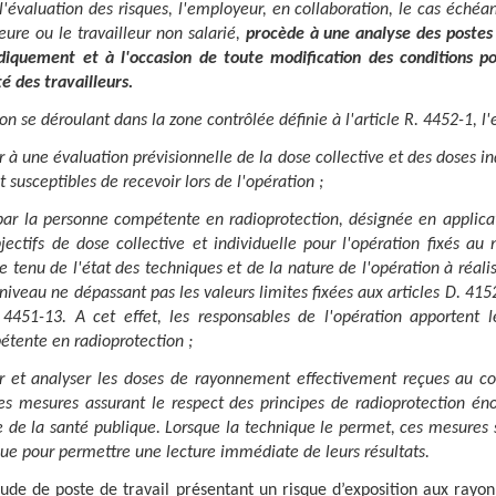
'évaluation des risques, l'employeur, en collaboration, le cas échéa
ieure ou le travailleur non salarié,
procède à une analyse des postes 
diquement et à l'occasion de toute modification des conditions po
té des travailleurs.
on se déroulant dans la zone contrôlée définie à l'article R. 4452-1, l
r à une évaluation prévisionnelle de la dose collective et des doses in
t susceptibles de recevoir lors de l'opération ;
 par la personne compétente en radioprotection, désignée en applicati
jectifs de dose collective et individuelle pour l'opération fixés au 
 tenu de l'état des techniques et de la nature de l'opération à réalis
niveau ne dépassant pas les valeurs limites fixées aux articles D. 415
4451-13. A cet effet, les responsables de l'opération apportent l
tente en radioprotection ;
r et analyser les doses de rayonnement effectivement reçues au co
es mesures assurant le respect des principes de radioprotection énon
 de la santé publique. Lorsque la technique le permet, ces mesures 
ue pour permettre une lecture immédiate de leurs résultats.
étude de poste de travail présentant un risque d’exposition aux rayo