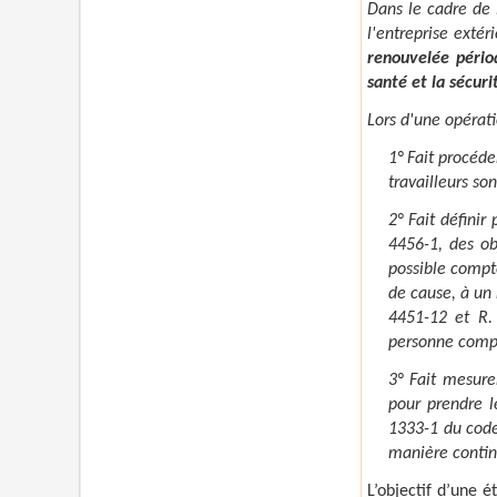
Dans le cadre de l
l'entreprise extér
renouvelée pério
santé et la sécuri
Lors d'une opérati
1° Fait procéde
travailleurs son
2° Fait définir
4456-1, des ob
possible compte
de cause, à un 
4451-12 et R. 
personne compé
3° Fait mesure
pour prendre l
1333-1 du code
manière contin
L’objectif d’une 