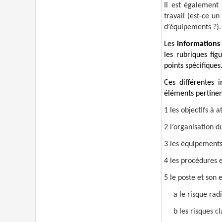
Il est également
travail (est-ce u
d’équipements ?).
Les
informations 
les rubriques fig
points spécifiques
Ces différentes i
éléments pertinent
1 les objectifs à a
2 l’organisation du
3 les équipements 
4 les procédures 
5 le poste et son
a le risque rad
b les risques c