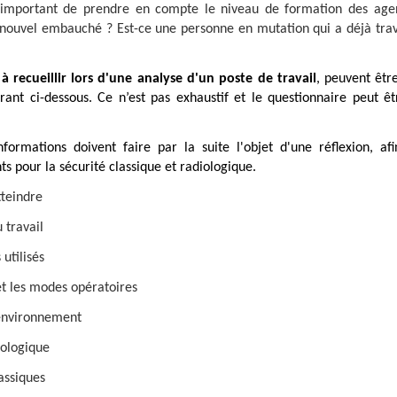
 important de prendre en compte le niveau de formation des age
n nouvel embauché ? Est-ce une personne en mutation qui a déjà trav
à recueillir lors d'une analyse d'un poste de travail
, peuvent êtr
urant ci-dessous. Ce n’est pas exhaustif et le questionnaire peut ê
.
nformations doivent faire par la suite l'objet d'une réflexion, a
s pour la sécurité classique et radiologique.
tteindre
 travail
utilisés
et les modes opératoires
 environnement
iologique
lassiques