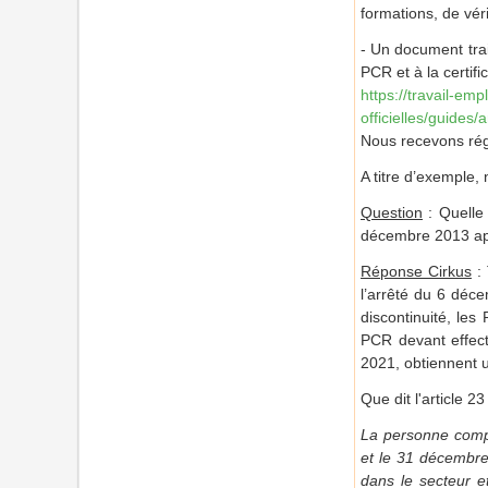
formations, de vér
- Un document trai
PCR et à la certif
https://travail-em
officielles/guides
Nous recevons rég
A titre d’exemple,
Question
: Quelle 
décembre 2013 aprè
Réponse Cirkus
: 
l’arrêté du 6 déce
discontinuité, les
PCR devant effectu
2021, obtiennent un
Que dit l'article 23 
La personne compét
et le 31 décembre 2
dans le secteur et