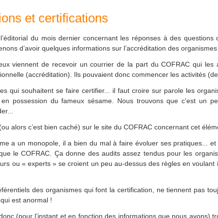
ons et certifications
 l’éditorial du mois dernier concernant les réponses à des questions 
ns d’avoir quelques informations sur l’accréditation des organismes c
 eux viennent de recevoir un courrier de la part du COFRAC qui les 
ionnelle (accréditation). Ils pouvaient donc commencer les activités (de c
 qui souhaitent se faire certifier... il faut croire sur parole les organ
re en possession du fameux sésame. Nous trouvons que c'est un 
er...
(ou alors c’est bien caché) sur le site du COFRAC concernant cet élém
 a un monopole, il a bien du mal à faire évoluer ses pratiques... et 
que le COFRAC. Ça donne des audits assez tendus pour les organism
eurs ou « experts » se croient un peu au-dessus des règles en voulant 
référentiels des organismes qui font la certification, ne tiennent pas to
qui est anormal !
donc (pour l’instant et en fonction des informations que nous avons) t