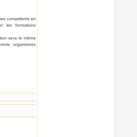
ismes compétents en
r les formations
ation sera le même
érents organismes