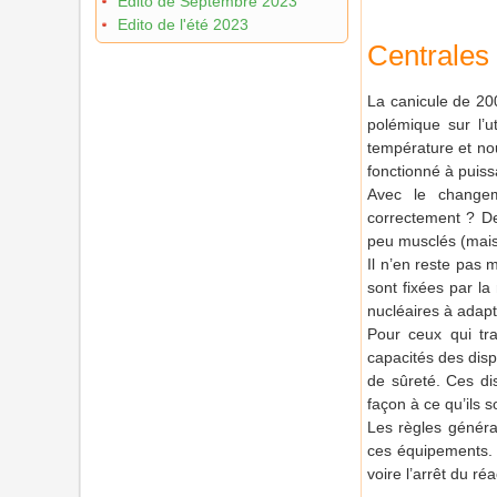
Edito de Septembre 2023
Edito de l'été 2023
Centrales 
La canicule de 200
polémique sur l’u
température et no
fonctionné à puiss
Avec le changeme
correctement ? De
peu musclés (mais 
Il n’en reste pas 
sont fixées par la
nucléaires à adapt
Pour ceux qui tr
capacités des disp
de sûreté. Ces dis
façon à ce qu’ils 
Les règles général
ces équipements. 
voire l’arrêt du réa