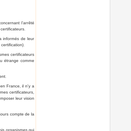
concernant l’arrêté
ertificateurs.
a informés de leur
ertification).
ismes certificateurs
peu étrange comme
ent.
en France, il n'y a
es certificateurs,
imposer leur vision
ujours compte de la
rois organismes qui