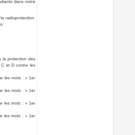
udiants dans notre
la radioprotection.
s.
à la protection des
 C et D contre les
ar les mots : « 1er
ar les mots : « 1er
ar les mots : « 1er
ar les mots : « 1er