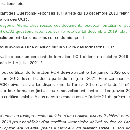
ifications, etc…
tant des Questions-Réponses sur l’arrêté du 18 décembre 2019 relatif
ication des OCR :
ploi.gouv.fr/demarches-ressources-documentaires/documentation-et-pub
/article/32-questions-reponses-sur-l-arrete-du-18-decembre-2019-relatif
ulièrement des questions sur ce dernier point.
 nous avons eu une question sur la validité des formations PCR.
validité pour un certificat de formation PCR obtenu en octobre 2019 s
s le 1er juillet 2021 ?
Tout certificat de formation PCR délivré avant le 1er janvier 2020 sel
mbre 2013 devient caduc à partir du 1er juillet 2021. Pour continuer 
 PCR doivent suivre les dispositions de l’article 23 de l’arrêté du 18
er leur formation (initiale ou renouvellement) entre le 1er janvier 202
 certificat valable 5 ans dans les conditions de l’article 21 du présent 
:
ente en radioprotection titulaire d’un certificat niveau 2 délivré entre 
019 peut bénéficier d’un certificat «transitoire délivré au titre de l’a
 l’option équivalente, prévu à l’article 4 du présent arrêté, si son ac