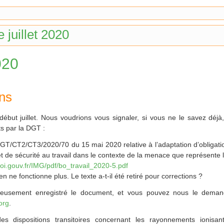
e juillet 2020
020
ons
ébut juillet. Nous voudrions vous signaler, si vous ne le savez déjà
s par la DGT :
 DGT/CT2/CT3/2020/70 du 15 mai 2020 relative à l’adaptation d’obligat
t de sécurité au travail dans le contexte de la menace que représente 
ploi.gouv.fr/IMG/pdf/bo_travail_2020-5.pdf
 ne fonctionne plus. Le texte a-t-il été retiré pour corrections ?
eusement enregistré le document, et vous pouvez nous le deman
org
.
es dispositions transitoires concernant les rayonnements ionisa