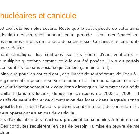
nucléaires et canicule
3 avait été bien plus sévère. Reste que le petit épisode de cette année 
tilisation des centrales pendant cette période. L’eau des fleuves et
us sommes en plus en période de sécheresse. Certains réacteurs ont 
ance réduite.
nt climatique, les centrales sur les cours d’eau vont-elles e
 multiples questions comme celle-là ont été posées. Il y a eu parfo
ce sont les réseaux sociaux qui veulent ça maintenant).
moins que pour les cours d’eau, des limites de température de l’eau à l
 réglementation pour préserver la faune et la flore aquatiques, contrai
er leur fonctionnement aux conditions climatiques, notamment en pério
availlent dans les locaux, depuis les canicules de 2003 et 2006, E
ositifs de ventilation et de climatisation des locaux dans lesquels sont 
positifs font l’objet d’actions préventives d’entretien, de contrôle et
soient opérationnels en cas de canicule.
es d’exploitation des réacteurs prévoient les conduites à tenir en ca
Ces conduites requièrent, en cas de besoin, la mise en œuvre de me
cteur.