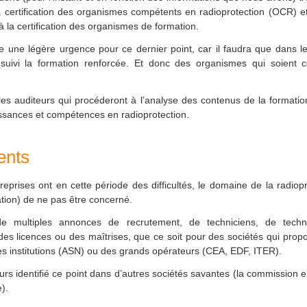
a certification des organismes compétents en radioprotection (OCR) 
à la certification des organismes de formation.
 une légère urgence pour ce dernier point, car il faudra que dans le
uivi la formation renforcée. Et donc des organismes qui soient ce
les auditeurs qui procéderont à l’analyse des contenus de la formati
sances et compétences en radioprotection.
ents
eprises ont en cette période des difficultés, le domaine de la radiopro
tion) de ne pas être concerné.
 multiples annonces de recrutement, de techniciens, de techni
des licences ou des maîtrises, que ce soit pour des sociétés qui prop
es institutions (ASN) ou des grands opérateurs (CEA, EDF, ITER).
urs identifié ce point dans d’autres sociétés savantes (la commission
).