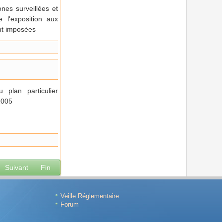
ones surveillées et
 l'exposition aux
ont imposées
 plan particulier
2005
Suivant
Fin
Veille Réglementaire
Forum